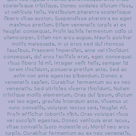
scelerisque tristique. Donec sodales dictum risus,
ut vehicula felis. Vestibulum pharetra scelerisque
libero vitae auctor. Suspendisse pharetra ex eget
maximus pretium. Etiam venenatis turpis at ex
feugiat consequat. Proin lacinia fermentum odio ut
ullamcorper. Etiam non arcu augue. Mauris pulvinar
mollis malesuada. In ut eros sed dui rhoncus
faucibus. Praesent imperdiet, ante vel tincidunt
consequat, dui arcu facilisis erat, eget consequat
risus libero id mi. Integer velit felis, semper id
lorem tincidunt, posuere pretium ante. Sed ac
enim non ante egestas bibendum. Donec a
venenatis sapien. Curabitur fermentum eu ex nec
venenatis. Sed ultricies viverra tincidunt. Nullam
tristique mollis elementum. Cras dui ipsum, dictum
vel leo eget, gravida interdum ante. Vivamus ut
nunc convallis, volutpat lectus sed, feugiat mi.
Proin efficitur lobortis nibh. Cras volutpat risus
vel suscipit egestas. Donec vehicula erat lacus,
vitae convallis justo molestie ut. Morbi nec arcu
turpis. Curabitur fermentum eu ex nec venenatis.