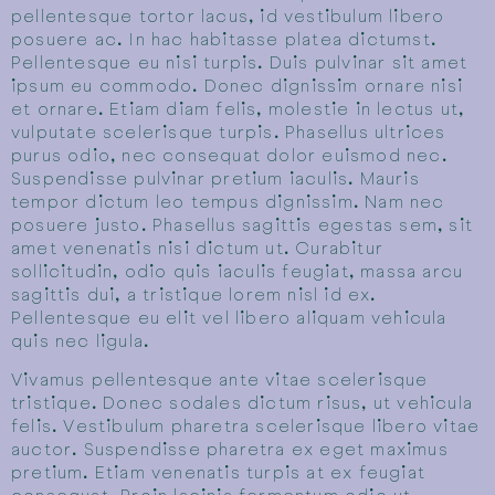
pellentesque tortor lacus, id vestibulum libero
posuere ac. In hac habitasse platea dictumst.
Pellentesque eu nisi turpis. Duis pulvinar sit amet
ipsum eu commodo. Donec dignissim ornare nisi
et ornare. Etiam diam felis, molestie in lectus ut,
vulputate scelerisque turpis. Phasellus ultrices
purus odio, nec consequat dolor euismod nec.
Suspendisse pulvinar pretium iaculis. Mauris
tempor dictum leo tempus dignissim. Nam nec
posuere justo. Phasellus sagittis egestas sem, sit
amet venenatis nisi dictum ut. Curabitur
sollicitudin, odio quis iaculis feugiat, massa arcu
sagittis dui, a tristique lorem nisl id ex.
Pellentesque eu elit vel libero aliquam vehicula
quis nec ligula.
Vivamus pellentesque ante vitae scelerisque
tristique. Donec sodales dictum risus, ut vehicula
felis. Vestibulum pharetra scelerisque libero vitae
auctor. Suspendisse pharetra ex eget maximus
pretium. Etiam venenatis turpis at ex feugiat