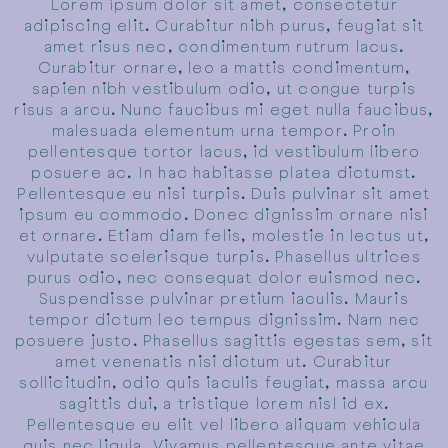
Lorem ipsum dolor sit amet, consectetur
adipiscing elit. Curabitur nibh purus, feugiat sit
amet risus nec, condimentum rutrum lacus.
Curabitur ornare, leo a mattis condimentum,
sapien nibh vestibulum odio, ut congue turpis
risus a arcu. Nunc faucibus mi eget nulla faucibus,
malesuada elementum urna tempor. Proin
pellentesque tortor lacus, id vestibulum libero
posuere ac. In hac habitasse platea dictumst.
Pellentesque eu nisi turpis. Duis pulvinar sit amet
ipsum eu commodo. Donec dignissim ornare nisi
et ornare. Etiam diam felis, molestie in lectus ut,
vulputate scelerisque turpis. Phasellus ultrices
purus odio, nec consequat dolor euismod nec.
Suspendisse pulvinar pretium iaculis. Mauris
tempor dictum leo tempus dignissim. Nam nec
posuere justo. Phasellus sagittis egestas sem, sit
amet venenatis nisi dictum ut. Curabitur
sollicitudin, odio quis iaculis feugiat, massa arcu
sagittis dui, a tristique lorem nisl id ex.
Pellentesque eu elit vel libero aliquam vehicula
quis nec ligula. Vivamus pellentesque ante vitae