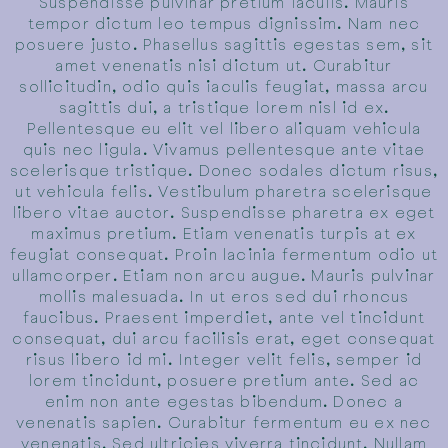
Suspendisse pulvinar pretium iaculis. Mauris
tempor dictum leo tempus dignissim. Nam nec
posuere justo. Phasellus sagittis egestas sem, sit
amet venenatis nisi dictum ut. Curabitur
sollicitudin, odio quis iaculis feugiat, massa arcu
sagittis dui, a tristique lorem nisl id ex.
Pellentesque eu elit vel libero aliquam vehicula
quis nec ligula. Vivamus pellentesque ante vitae
scelerisque tristique. Donec sodales dictum risus,
ut vehicula felis. Vestibulum pharetra scelerisque
libero vitae auctor. Suspendisse pharetra ex eget
maximus pretium. Etiam venenatis turpis at ex
feugiat consequat. Proin lacinia fermentum odio ut
ullamcorper. Etiam non arcu augue. Mauris pulvinar
mollis malesuada. In ut eros sed dui rhoncus
faucibus. Praesent imperdiet, ante vel tincidunt
consequat, dui arcu facilisis erat, eget consequat
risus libero id mi. Integer velit felis, semper id
lorem tincidunt, posuere pretium ante. Sed ac
enim non ante egestas bibendum. Donec a
venenatis sapien. Curabitur fermentum eu ex nec
venenatis. Sed ultricies viverra tincidunt. Nullam