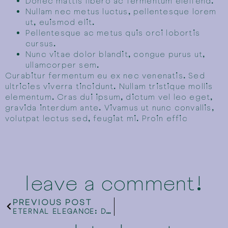
Donec mattis libero ac fermentum eleifend.
Nullam nec metus luctus, pellentesque lorem
ut, euismod elit.
Pellentesque ac metus quis orci lobortis
cursus.
Nunc vitae dolor blandit, congue purus ut,
ullamcorper sem.
Curabitur fermentum eu ex nec venenatis. Sed
ultricies viverra tincidunt. Nullam tristique mollis
elementum. Cras dui ipsum, dictum vel leo eget,
gravida interdum ante. Vivamus ut nunc convallis,
volutpat lectus sed, feugiat mi. Proin effic
leave a comment!
PREVIOUS POST
ETERNAL ELEGANCE: DECORATING WITH PRESERVED FLOWERS