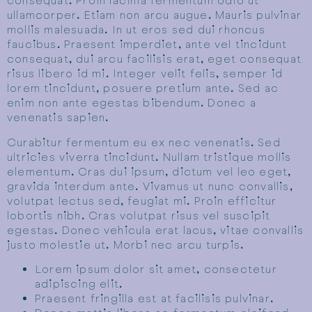
consequat. Proin lacinia fermentum odio ut
ullamcorper. Etiam non arcu augue. Mauris pulvinar
mollis malesuada. In ut eros sed dui rhoncus
faucibus. Praesent imperdiet, ante vel tincidunt
consequat, dui arcu facilisis erat, eget consequat
risus libero id mi. Integer velit felis, semper id
lorem tincidunt, posuere pretium ante. Sed ac
enim non ante egestas bibendum. Donec a
venenatis sapien.
Curabitur fermentum eu ex nec venenatis. Sed
ultricies viverra tincidunt. Nullam tristique mollis
elementum. Cras dui ipsum, dictum vel leo eget,
gravida interdum ante. Vivamus ut nunc convallis,
volutpat lectus sed, feugiat mi. Proin efficitur
lobortis nibh. Cras volutpat risus vel suscipit
egestas. Donec vehicula erat lacus, vitae convallis
justo molestie ut. Morbi nec arcu turpis.
Lorem ipsum dolor sit amet, consectetur
adipiscing elit.
Praesent fringilla est at facilisis pulvinar.